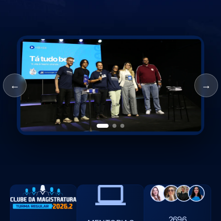
←
→
2696