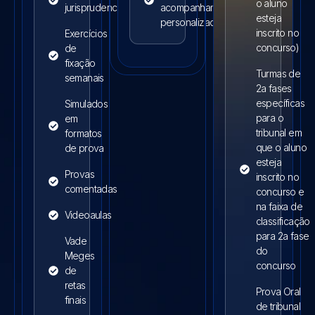
o aluno
jurisprudencial
acompanhamento
esteja
personalizado
inscrito no
Exercícios
concurso)
de
fixação
Turmas de
semanais
2a fases
específicas
Simulados
para o
em
tribunal em
formatos
que o aluno
de prova
esteja
Provas
inscrito no
comentadas
concurso e
na faixa de
Videoaulas
classificação
para 2a fase
Vade
do
Meges
concurso
de
retas
Prova Oral
finais
de tribunal