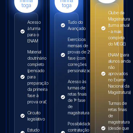
minha
minha
toga
toga
Clube da
Magistratura
Acesso
Tudo do
(turma anual
à turma
Avançado
- a mais
para o
completa
Exercícios
ENAM
do MEGE)
mensais de
Material
provas de 2ª
ENAM (para
doutrinário
fase (com
alunos ainda
completo
correções
não
(pensado
personalizadas)
aprovados
para
no Exame
Acesso às
preparação
Nacional da
turmas de
da primeira
Magistratura)
retas finais
fase à
de 1ª fase
prova oral)
Turmas de
de
retas finais
Circuito
magistratura
de
legislativo
magistratura
Possibilidade de
(desde que
Estudo
contratação de