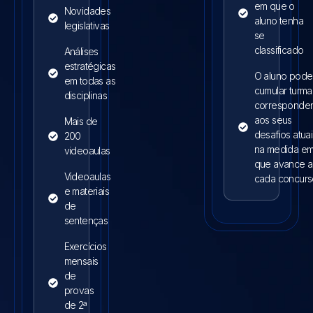
em que o
Novidades
aluno tenha
legislativas
se
classificado
Análises
estratégicas
O aluno pode
em todas as
cumular turma
disciplinas
corresponde
aos seus
Mais de
desafios atuai
200
na medida e
videoaulas
que avance a
Videoaulas
cada concurs
e materiais
de
sentenças
Exercícios
mensais
de
provas
de 2ª