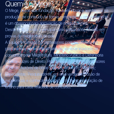
Quem é o Mege?
O Mege, desde sua fundação, foca em inovar e aperfeiçoar na
produção de conteúdo de forma constante – o que certamente
é um diferencial para aprovação de nossos alunos.
Desde 2015, somos o principal curso preparatório focado em
provas de magistratura do país.
A Equipe é formada por professores com experiência em
preparatórios para carreiras jurídicas; ex-examinadores de
concursos para Magistratura, Ministério Público e Defensoria
Pública; Juízes de Direito; Promotores de Justiça; Defensores
Públicos; Autores de obras jurídicas; Doutores; Mestres;
Especialistas; Pesquisadores; em uma verdadeira fusão de
experiências e conhecimentos em prol da especialização de
ensino para cada realidade de concurso.