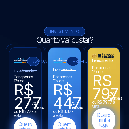
INVESTIMENTO
Quanto vai custar?
Investimento
AVANÇADO
PREMIUM
Por apenas
Investimento
Investimento
12x de
R$
Por apenas
Por apenas
12x de
12x de
R$
R$
797
,70
277
447
mensais
ou R$ 7.977 à
,70
,70
vista
mensais
mensais
ou R$ 2777 à
ou R$ 4.477
Quero
vista
à vista
minha
Quero
Quero
toga